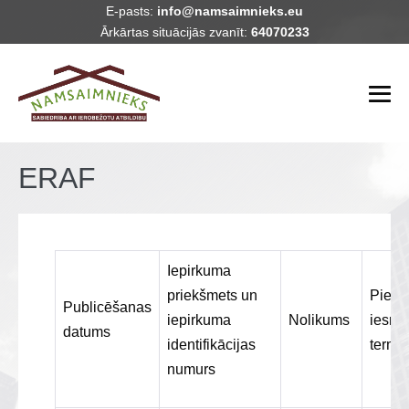
Skip
E-pasts:
info@namsaimnieks.eu
Ārkārtas situācijās zvanīt:
64070233
to
content
Me
To
ERAF
Iepirkuma
priekšmets un
Piedā
Publicēšanas
iepirkuma
Nolikums
iesni
datums
identifikācijas
termi
numurs