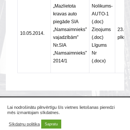
„Mazlietota
Nolikums-
kravas auto
AUTO-1
piegāde SIA
(.doc)
„Namsaimnieks”
Ziņojums
23.05
10.05.2014.
vajadzībām”
(.doc)
plkst.
Nr.SIA
Līgums
„Namsaimnieks”
Nr
2014/1
(.docx)
Sīkdatņu politika
Lai nodrošinātu pilnvērtīgu šīs vietnes lietošanas pieredzi
mēs izmantojam sīkdatnes.
Piekļūstamība
Sīkdatņu politika
Sapratu