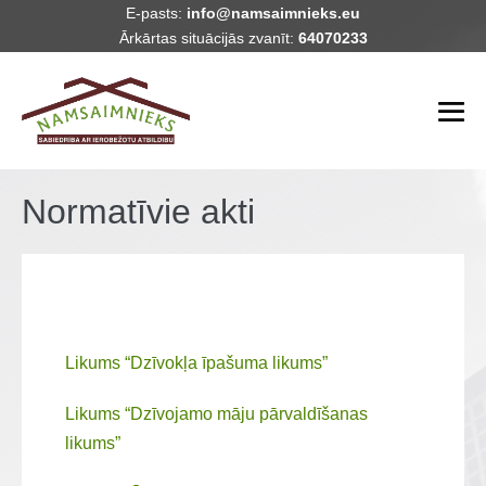
Skip
E-pasts:
info@namsaimnieks.eu
Ārkārtas situācijās zvanīt:
64070233
to
content
Me
To
Normatīvie akti
Likums “Dzīvokļa īpašuma likums”
Likums “Dzīvojamo māju pārvaldīšanas
likums”