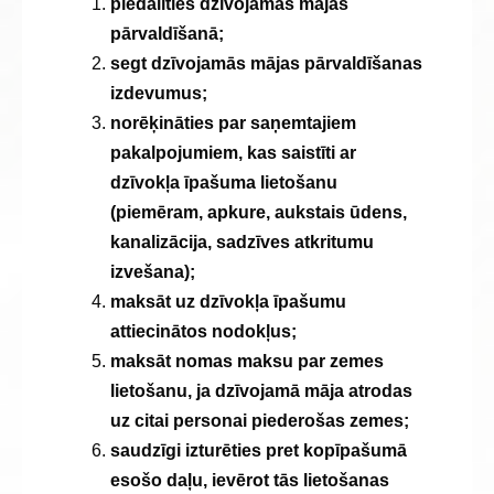
piedalīties dzīvojamās mājas
pārvaldīšanā;
segt dzīvojamās mājas pārvaldīšanas
izdevumus;
norēķināties par saņemtajiem
pakalpojumiem, kas saistīti ar
dzīvokļa īpašuma lietošanu
(piemēram, apkure, aukstais ūdens,
kanalizācija, sadzīves atkritumu
izvešana);
maksāt uz dzīvokļa īpašumu
attiecinātos nodokļus;
maksāt nomas maksu par zemes
lietošanu, ja dzīvojamā māja atrodas
uz citai personai piederošas zemes;
saudzīgi izturēties pret kopīpašumā
esošo daļu, ievērot tās lietošanas