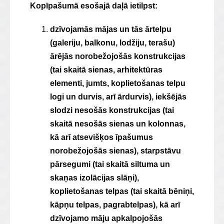
Kopīpašumā esošajā daļā ietilpst:
dzīvojamās mājas un tās ārtelpu
(galeriju, balkonu, lodžiju, terašu)
ārējās norobežojošās konstrukcijas
(tai skaitā sienas, arhitektūras
elementi, jumts, koplietošanas telpu
logi un durvis, arī ārdurvis), iekšējās
slodzi nesošās konstrukcijas (tai
skaitā nesošās sienas un kolonnas,
kā arī atsevišķos īpašumus
norobežojošās sienas), starpstāvu
pārsegumi (tai skaitā siltuma un
skaņas izolācijas slāņi),
koplietošanas telpas (tai skaitā bēniņi,
kāpņu telpas, pagrabtelpas), kā arī
dzīvojamo māju apkalpojošās