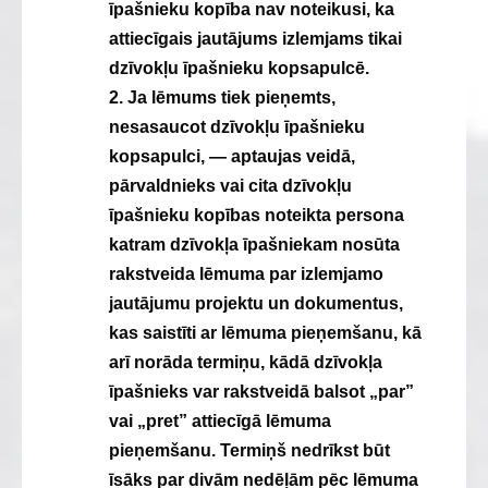
īpašnieku kopība nav noteikusi, ka
attiecīgais jautājums izlemjams tikai
dzīvokļu īpašnieku kopsapulcē.
2. Ja lēmums tiek pieņemts,
nesasaucot dzīvokļu īpašnieku
kopsapulci, — aptaujas veidā,
pārvaldnieks vai cita dzīvokļu
īpašnieku kopības noteikta persona
katram dzīvokļa īpašniekam nosūta
rakstveida lēmuma par izlemjamo
jautājumu projektu un dokumentus,
kas saistīti ar lēmuma pieņemšanu, kā
arī norāda termiņu, kādā dzīvokļa
īpašnieks var rakstveidā balsot „par”
vai „pret” attiecīgā lēmuma
pieņemšanu. Termiņš nedrīkst būt
īsāks par divām nedēļām pēc lēmuma