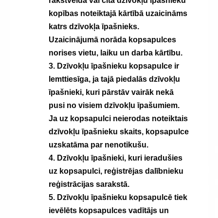
rakstveidā vai citā dzīvokļu īpašnieku
kopības noteiktajā kārtībā uzaicināms
katrs dzīvokļa īpašnieks.
Uzaicinājumā norāda kopsapulces
norises vietu, laiku un darba kārtību.
3. Dzīvokļu īpašnieku kopsapulce ir
lemttiesīga, ja tajā piedalās dzīvokļu
īpašnieki, kuri pārstāv vairāk nekā
pusi no visiem dzīvokļu īpašumiem.
Ja uz kopsapulci neierodas noteiktais
dzīvokļu īpašnieku skaits, kopsapulce
uzskatāma par nenotikušu.
4. Dzīvokļu īpašnieki, kuri ieradušies
uz kopsapulci, reģistrējas dalībnieku
reģistrācijas sarakstā.
5. Dzīvokļu īpašnieku kopsapulcē tiek
ievēlēts kopsapulces vadītājs un