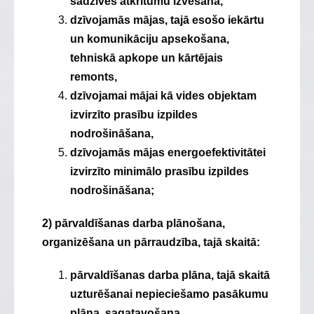
sadzīves atkritumu izvešana,
dzīvojamās mājas, tajā esošo iekārtu
un komunikāciju apsekošana,
tehniskā apkope un kārtējais
remonts,
dzīvojamai mājai kā vides objektam
izvirzīto prasību izpildes
nodrošināšana,
dzīvojamās mājas energoefektivitātei
izvirzīto minimālo prasību izpildes
nodrošināšana;
2) pārvaldīšanas darba plānošana,
organizēšana un pārraudzība, tajā skaitā:
pārvaldīšanas darba plāna, tajā skaitā
uzturēšanai nepieciešamo pasākumu
plāna, sagatavošana,