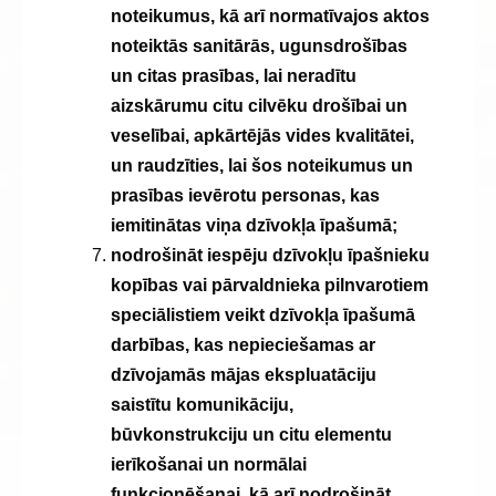
noteikumus, kā arī normatīvajos aktos
noteiktās sanitārās, ugunsdrošības
un citas prasības, lai neradītu
aizskārumu citu cilvēku drošībai un
veselībai, apkārtējās vides kvalitātei,
un raudzīties, lai šos noteikumus un
prasības ievērotu personas, kas
iemitinātas viņa dzīvokļa īpašumā;
nodrošināt iespēju dzīvokļu īpašnieku
kopības vai pārvaldnieka pilnvarotiem
speciālistiem veikt dzīvokļa īpašumā
darbības, kas nepieciešamas ar
dzīvojamās mājas ekspluatāciju
saistītu komunikāciju,
būvkonstrukciju un citu elementu
ierīkošanai un normālai
funkcionēšanai, kā arī nodrošināt