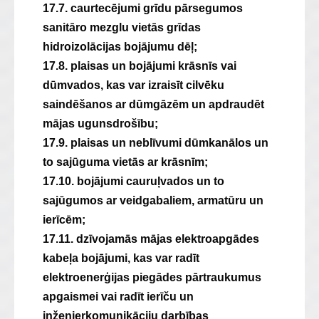
17.7. caurtecējumi grīdu pārsegumos
sanitāro mezglu vietās grīdas
hidroizolācijas bojājumu dēļ;
17.8. plaisas un bojājumi krāsnīs vai
dūmvados, kas var izraisīt cilvēku
saindēšanos ar dūmgāzēm un apdraudēt
mājas ugunsdrošību;
17.9. plaisas un neblīvumi dūmkanālos un
to sajūguma vietās ar krāsnīm;
17.10. bojājumi cauruļvados un to
sajūgumos ar veidgabaliem, armatūru un
ierīcēm;
17.11. dzīvojamās mājas elektroapgādes
kabeļa bojājumi, kas var radīt
elektroenerģijas piegādes pārtraukumus
apgaismei vai radīt ierīču un
inženierkomunikāciju darbības