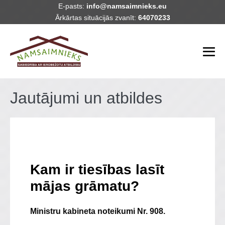
Skip
E-pasts:
info@namsaimnieks.eu
Ārkārtas situācijās zvanīt:
64070233
to
content
Me
To
Jautājumi un atbildes
Kam ir tiesības lasīt
mājas grāmatu?
Ministru kabineta noteikumi Nr. 908.