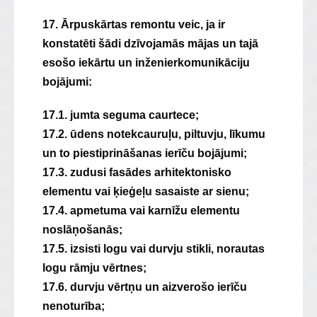
17. Ārpuskārtas remontu veic, ja ir
konstatēti šādi dzīvojamās mājas un tajā
esošo iekārtu un inženierkomunikāciju
bojājumi:
17.1. jumta seguma caurtece;
17.2. ūdens notekcauruļu, piltuvju, līkumu
un to piestiprināšanas ierīču bojājumi;
17.3. zudusi fasādes arhitektonisko
elementu vai ķieģeļu sasaiste ar sienu;
17.4. apmetuma vai karnīžu elementu
noslāņošanās;
17.5. izsisti logu vai durvju stikli, norautas
logu rāmju vērtnes;
17.6. durvju vērtņu un aizverošo ierīču
nenoturība;