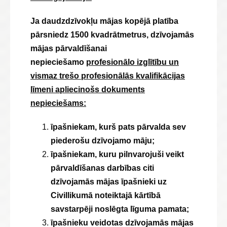
Ja daudzdzīvokļu mājas kopējā platība
pārsniedz 1500 kvadrātmetrus, dzīvojamās
mājas pārvaldīšanai
nepieciešamo
profesionālo izglītību un
vismaz trešo profesionālās kvalifikācijas
līmeni apliecinošs dokuments
nepieciešams:
īpašniekam, kurš pats pārvalda sev
piederošu dzīvojamo māju;
īpašniekam, kuru pilnvarojuši veikt
pārvaldīšanas darbības citi
dzīvojamās mājas īpašnieki uz
Civillikumā noteiktajā kārtībā
savstarpēji noslēgta līguma pamata;
īpašnieku veidotas dzīvojamās mājas