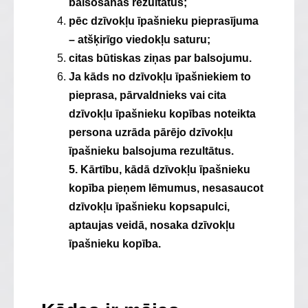
balsošanas rezultātus;
pēc dzīvokļu īpašnieku pieprasījuma
– atšķirīgo viedokļu saturu;
citas būtiskas ziņas par balsojumu.
Ja kāds no dzīvokļu īpašniekiem to
pieprasa, pārvaldnieks vai cita
dzīvokļu īpašnieku kopības noteikta
persona uzrāda pārējo dzīvokļu
īpašnieku balsojuma rezultātus.
5. Kārtību, kādā dzīvokļu īpašnieku
kopība pieņem lēmumus, nesasaucot
dzīvokļu īpašnieku kopsapulci,
aptaujas veidā, nosaka dzīvokļu
īpašnieku kopība.